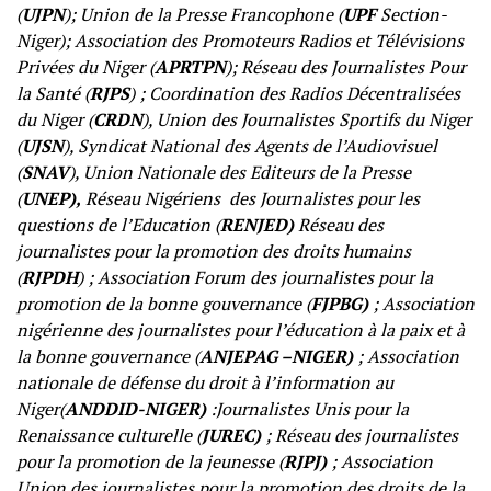
(
UJPN
); Union de la Presse Francophone (
UPF
Section-
Niger); Association des Promoteurs Radios et Télévisions
Privées du Niger (
APRTPN
); Réseau des Journalistes Pour
la Santé (
RJPS
) ; Coordination des Radios Décentralisées
du Niger (
CRDN
), Union des Journalistes Sportifs du Niger
(
UJSN
), Syndicat National des Agents de l’Audiovisuel
(
SNAV
), Union Nationale des Editeurs de la Presse
(
UNEP),
Réseau Nigériens des Journalistes pour les
questions de l’Education (
RENJED)
Réseau des
journalistes pour la promotion des droits humains
(
RJPDH
) ; Association Forum des journalistes pour la
promotion de la bonne gouvernance (
FJPBG)
; Association
nigérienne des journalistes pour l’éducation à la paix et à
la bonne gouvernance (
ANJEPAG –NIGER)
; Association
nationale de défense du droit à l’information au
Niger(
ANDDID-NIGER)
:Journalistes Unis pour la
Renaissance culturelle (
JUREC)
; Réseau des journalistes
pour la promotion de la jeunesse (
RJPJ)
; Association
Union des journalistes pour la promotion des droits de la