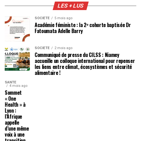
LES + LUS
SOCIÉTÉ
5 mois ago
Académie féministe : la 2ᵉ cohorte baptisée Dr
Fatoumata Adelle Barry
SOCIÉTÉ
2 mois ago
Communiqué de presse du CILSS : Niamey
accueille un colloque international pour repenser
les liens entre climat, écosystèmes et sécurité
alimentaire !
SANTÉ
4 mois ago
Sommet
« One
Health » à
Lyon :
l’Afrique
appelle
d’une même
voix à une
transition