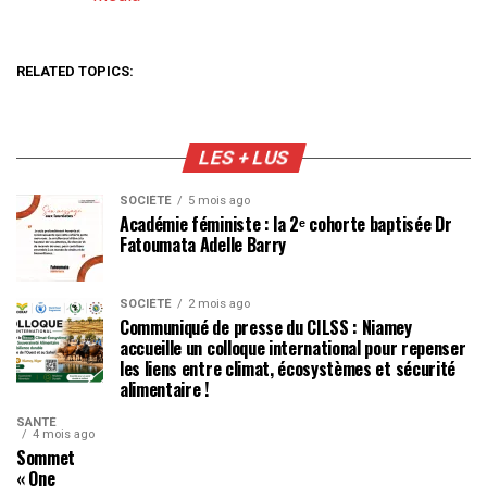
Par rapport à
RELATED TOPICS:
LES + LUS
SOCIÉTÉ
5 mois ago
Académie féministe : la 2ᵉ cohorte baptisée Dr
Fatoumata Adelle Barry
SOCIÉTÉ
2 mois ago
Communiqué de presse du CILSS : Niamey
accueille un colloque international pour repenser
les liens entre climat, écosystèmes et sécurité
alimentaire !
SANTÉ
4 mois ago
Sommet
« One