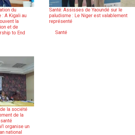
nation du
Santé: Assisses de Yaoundé sur le
: A Kigali au
paludisme : Le Niger est valablement
ouvent la
représenté
ion et de
Santé
rship to End
Par rapport à
 de la société
cement de la
 santé
VI organise un
lan national