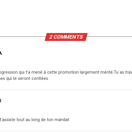
2 COMMENTS
A
rogression qui t’a mené à cette promotion largement mérité.Tu as travai
hes qui te seront confiées.
I
 t’assiste tout au long de ton mandat