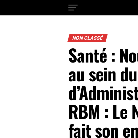
NON CLASSÉ
Santé : N
au sein du
d’Administ
RBM : Le 
fait son e