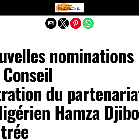
Quitter la version mobile
ouvelles nominations
 Conseil
ration du partenaria
Nigérien Hamza Djibo
ntrée