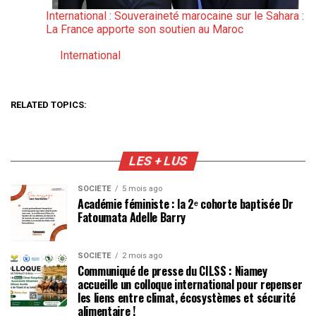
International : Souveraineté marocaine sur le Sahara :
La France apporte son soutien au Maroc
International
Par rapport à
RELATED TOPICS:
LES + LUS
SOCIÉTÉ
5 mois ago
Académie féministe : la 2ᵉ cohorte baptisée Dr
Fatoumata Adelle Barry
SOCIÉTÉ
2 mois ago
Communiqué de presse du CILSS : Niamey
accueille un colloque international pour repenser
les liens entre climat, écosystèmes et sécurité
alimentaire !