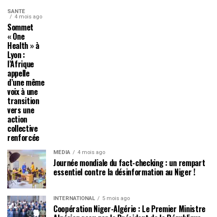
SANTÉ
4 mois ago
Sommet
« One
Health » à
Lyon :
l’Afrique
appelle
d’une même
voix à une
transition
vers une
action
collective
renforcée
MÉDIA
4 mois ago
Journée mondiale du fact-checking : un rempart
essentiel contre la désinformation au Niger !
INTERNATIONAL
5 mois ago
Coopération Niger-Algérie : Le Premier Ministre