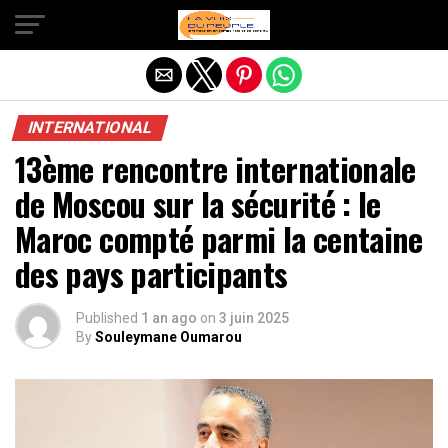
Quitter la version mobile
INTERNATIONAL
13ème rencontre internationale
de Moscou sur la sécurité : le
Maroc compté parmi la centaine
des pays participants
Published
1 an ago
on
3 juin 2025
By
Souleymane Oumarou