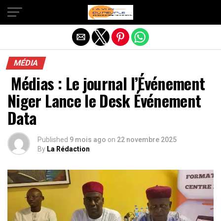
Quitter la version mobile
MÉDIA
Médias : Le journal l’Événement
Niger Lance le Desk Événement
Data
Published
9 mois ago
on
22 novembre 2025
By
La Rédaction