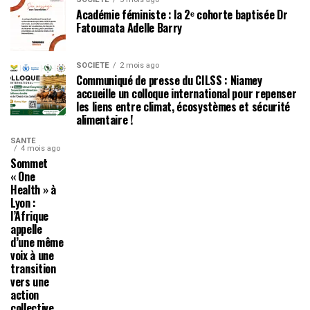
Académie féministe : la 2ᵉ cohorte baptisée Dr
Fatoumata Adelle Barry
SOCIÉTÉ
2 mois ago
Communiqué de presse du CILSS : Niamey
accueille un colloque international pour repenser
les liens entre climat, écosystèmes et sécurité
alimentaire !
SANTÉ
4 mois ago
Sommet
« One
Health » à
Lyon :
l’Afrique
appelle
d’une même
voix à une
transition
vers une
action
collective