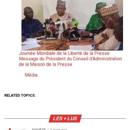
Journée Mondiale de la Liberté de la Presse:
Message du Président du Conseil d’Administration
de la Maison de la Presse
Média
Par rapport à
RELATED TOPICS:
LES + LUS
SOCIÉTÉ
5 mois ago