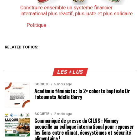
Construire ensemble un système financier
international plus réactif, plus juste et plus solidaire
Politique
Par rapport à
RELATED TOPICS:
LES + LUS
SOCIÉTÉ
5 mois ago
Académie féministe : la 2ᵉ cohorte baptisée Dr
Fatoumata Adelle Barry
SOCIÉTÉ
2 mois ago
Communiqué de presse du CILSS : Niamey
accueille un colloque international pour repenser
les liens entre climat, écosystèmes et sécurité
alimentaire !