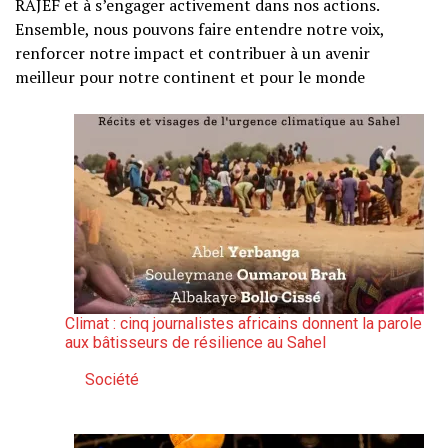
RAJEF et à s’engager activement dans nos actions.
Ensemble, nous pouvons faire entendre notre voix,
renforcer notre impact et contribuer à un avenir
meilleur pour notre continent et pour le monde
Climat : cinq journalistes africains donnent la parole
aux bâtisseurs de résilience au Sahel
Société
Par rapport à