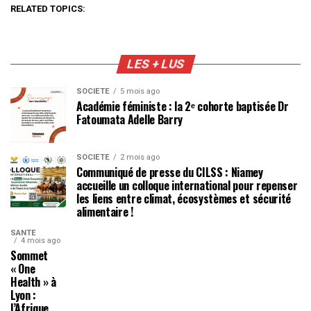
RELATED TOPICS:
LES + LUS
SOCIÉTÉ
5 mois ago
Académie féministe : la 2ᵉ cohorte baptisée Dr
Fatoumata Adelle Barry
SOCIÉTÉ
2 mois ago
Communiqué de presse du CILSS : Niamey
accueille un colloque international pour repenser
les liens entre climat, écosystèmes et sécurité
alimentaire !
SANTÉ
4 mois ago
Sommet
« One
Health » à
Lyon :
l’Afrique