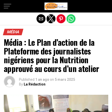
Quitter la version mobile
MÉDIA
Média : Le Plan d’action de la
Plateforme des journalistes
nigériens pour la Nutrition
approuvé au cours d’un atelier
Published
1 an ago
on
5 mars 2025
By
La Rédaction