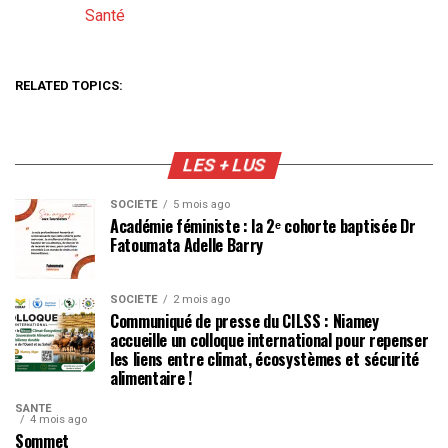
Santé
Par rapport à
RELATED TOPICS:
LES + LUS
SOCIÉTÉ
5 mois ago
Académie féministe : la 2ᵉ cohorte baptisée Dr
Fatoumata Adelle Barry
SOCIÉTÉ
2 mois ago
Communiqué de presse du CILSS : Niamey
accueille un colloque international pour repenser
les liens entre climat, écosystèmes et sécurité
alimentaire !
SANTÉ
4 mois ago
Sommet