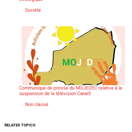
Société
Par rapport à
Communiqué de presse du MOJEDEC relative à la
suspension de la télévision Canal3
Non classé
Par rapport à
RELATED TOPICS: