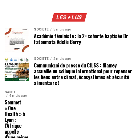
LES + LUS
SOCIÉTÉ
5 mois ago
Académie féministe : la 2ᵉ cohorte baptisée Dr
Fatoumata Adelle Barry
SOCIÉTÉ
2 mois ago
Communiqué de presse du CILSS : Niamey
accueille un colloque international pour repenser
les liens entre climat, écosystèmes et sécurité
alimentaire !
SANTÉ
4 mois ago
Sommet
« One
Health » à
Lyon :
l’Afrique
appelle
d’une même