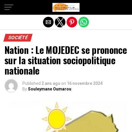
Quitter la version mobile
SOCIÉTÉ
Nation : Le MOJEDEC se prononce
sur la situation sociopolitique
nationale
Published
2 ans ago
on
16 novembre 2024
By
Souleymane Oumarou