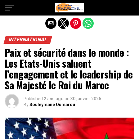
Quitter la version mobile
INTERNATIONAL
Paix et sécurité dans le monde :
Les Etats-Unis saluent
l’engagement et le leadership de
Sa Majesté le Roi du Maroc
Published
2 ans ago
on
30 janvier 2025
By
Souleymane Oumarou