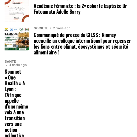
Académie féministe : la 2ᵉ cohorte baptisée Dr
Fatoumata Adelle Barry
SOCIÉTÉ
2 mois ago
Communiqué de presse du CILSS : Niamey
accueille un colloque international pour repenser
les liens entre climat, écosystèmes et sécurité
alimentaire !
SANTÉ
4 mois ago
Sommet
« One
Health » à
Lyon :
l’Afrique
appelle
d’une même
voix à une
transition
vers une
action
collective