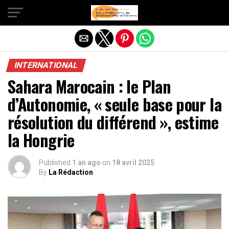
Quitter la version mobile
INTERNATIONAL
Sahara Marocain : le Plan
d’Autonomie, « seule base pour la
résolution du différend », estime
la Hongrie
Published
1 an ago
on
18 avril 2025
By
La Rédaction