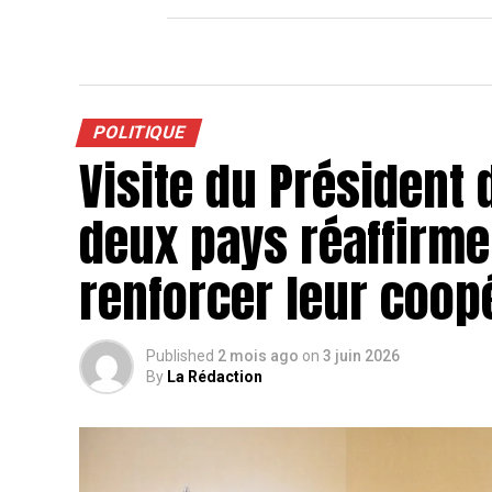
POLITIQUE
Visite du Président 
deux pays réaffirme
renforcer leur coop
Published
2 mois ago
on
3 juin 2026
By
La Rédaction