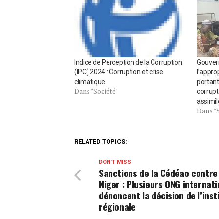
Indice de Perception de la Corruption
Gouvern
(IPC) 2024 : Corruption et crise
l’approp
climatique
portant
Dans "Société"
corrupt
assimil
Dans "S
RELATED TOPICS:
DON'T MISS
Sanctions de la Cédéao contre 
Niger : Plusieurs ONG internat
dénoncent la décision de l’inst
régionale