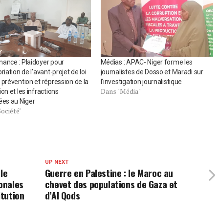
ance : Plaidoyer pour
Médias : APAC- Niger forme les
riation de l’avant-projet de loi
journalistes de Dosso et Maradi sur
 prévention et répression de la
l’investigation journalistique
Dans "Média"
ion et les infractions
ées au Niger
ociété"
UP NEXT
le
Guerre en Palestine : le Maroc au
ionales
chevet des populations de Gaza et
itution
d’Al Qods