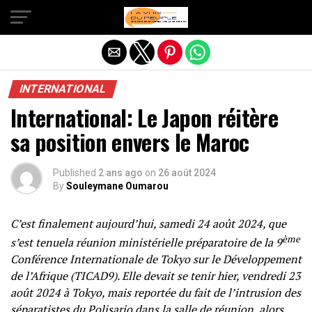
Quitter la version mobile
INTERNATIONAL
International: Le Japon réitère
sa position envers le Maroc
Published
2 ans ago
on
26 août 2024
By
Souleymane Oumarou
C’est finalement aujourd’hui, samedi 24 août 2024, que
ème
s’est tenuela réunion ministérielle préparatoire de la 9
Conférence Internationale de Tokyo sur le Développement
de l’Afrique (TICAD9). Elle devait se tenir hier, vendredi 23
août 2024 à Tokyo, mais reportée du fait de l’intrusion des
séparatistes du Polisario dans la salle de réunion, alors