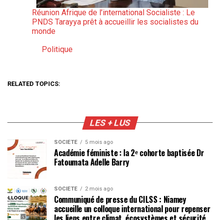
Réunion Afrique de l’international Socialiste : Le
PNDS Tarayya prêt à accueillir les socialistes du
monde
Politique
Par rapport à
RELATED TOPICS:
LES + LUS
SOCIÉTÉ
5 mois ago
Académie féministe : la 2ᵉ cohorte baptisée Dr
Fatoumata Adelle Barry
SOCIÉTÉ
2 mois ago
Communiqué de presse du CILSS : Niamey
accueille un colloque international pour repenser
les liens entre climat, écosystèmes et sécurité