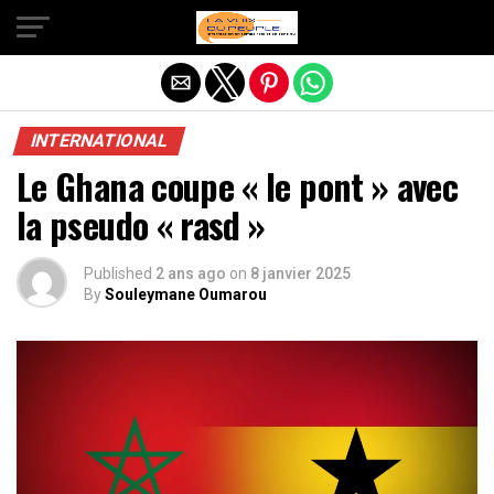
Quitter la version mobile
INTERNATIONAL
Le Ghana coupe « le pont » avec
la pseudo « rasd »
Published
2 ans ago
on
8 janvier 2025
By
Souleymane Oumarou