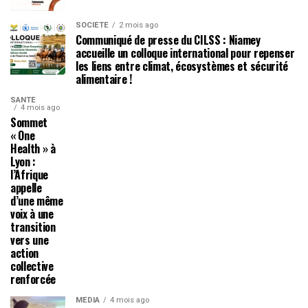
SOCIÉTÉ
2 mois ago
Communiqué de presse du CILSS : Niamey
accueille un colloque international pour repenser
les liens entre climat, écosystèmes et sécurité
alimentaire !
SANTÉ
4 mois ago
Sommet
« One
Health » à
Lyon :
l’Afrique
appelle
d’une même
voix à une
transition
vers une
action
collective
renforcée
MÉDIA
4 mois ago