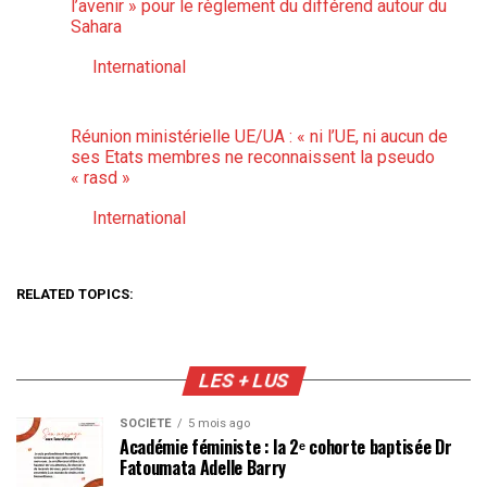
l’avenir » pour le règlement du différend autour du
Sahara
International
Par rapport à
Réunion ministérielle UE/UA : « ni l’UE, ni aucun de
ses Etats membres ne reconnaissent la pseudo
« rasd »
International
Par rapport à
RELATED TOPICS:
LES + LUS
SOCIÉTÉ
5 mois ago
Académie féministe : la 2ᵉ cohorte baptisée Dr
Fatoumata Adelle Barry