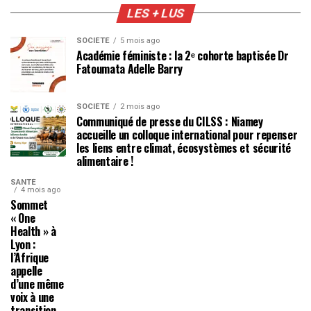
LES + LUS
SOCIÉTÉ
5 mois ago
Académie féministe : la 2ᵉ cohorte baptisée Dr
Fatoumata Adelle Barry
SOCIÉTÉ
2 mois ago
Communiqué de presse du CILSS : Niamey
accueille un colloque international pour repenser
les liens entre climat, écosystèmes et sécurité
alimentaire !
SANTÉ
4 mois ago
Sommet
« One
Health » à
Lyon :
l’Afrique
appelle
d’une même
voix à une
transition