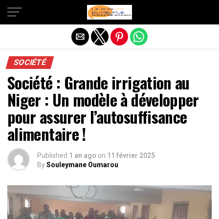
Quitter la version mobile
SOCIÉTÉ
Société : Grande irrigation au
Niger : Un modèle à développer
pour assurer l’autosuffisance
alimentaire !
Published
1 an ago
on
11 février 2025
By
Souleymane Oumarou