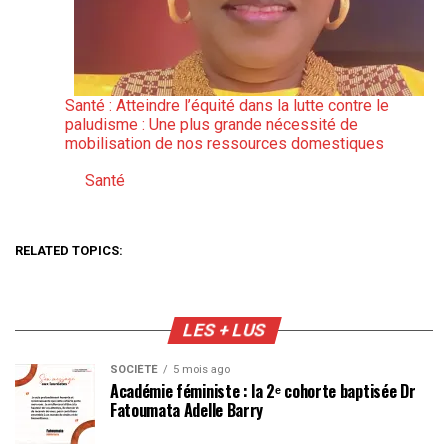
Santé : Atteindre l’équité dans la lutte contre le
paludisme : Une plus grande nécessité de
mobilisation de nos ressources domestiques
Santé
Par rapport à
RELATED TOPICS:
LES + LUS
SOCIÉTÉ
5 mois ago
Académie féministe : la 2ᵉ cohorte baptisée Dr
Fatoumata Adelle Barry