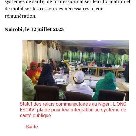
systèmes de santé, de professionnaliser leur formation et
de mobiliser les ressources nécessaires à leur
rémunération.
Nairobi, le 12 juillet 2023
Statut des relais communautaires au Niger : L’ONG
ESCAVI plaide pour leur intégration au système de
santé publique
Santé
Par rapport à