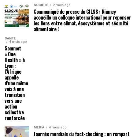
SOCIÉTÉ
2 mois ago
Communiqué de presse du CILSS : Niamey
accueille un colloque international pour repenser
les liens entre climat, écosystèmes et sécurité
alimentaire !
SANTÉ
4 mois ago
Sommet
« One
Health » à
Lyon :
l’Afrique
appelle
d’une même
voix à une
transition
vers une
action
collective
renforcée
MÉDIA
4 mois ago
Journée mondiale du fact-checking : un rempart