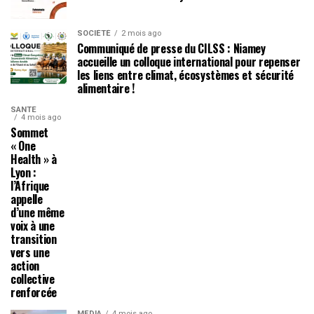
SOCIÉTÉ
2 mois ago
Communiqué de presse du CILSS : Niamey
accueille un colloque international pour repenser
les liens entre climat, écosystèmes et sécurité
alimentaire !
SANTÉ
4 mois ago
Sommet
« One
Health » à
Lyon :
l’Afrique
appelle
d’une même
voix à une
transition
vers une
action
collective
renforcée
MÉDIA
4 mois ago