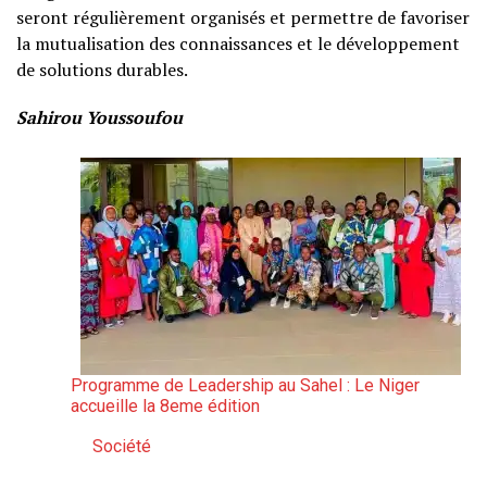
seront régulièrement organisés et permettre de favoriser
la mutualisation des connaissances et le développement
de solutions durables.
Sahirou Youssoufou
Programme de Leadership au Sahel : Le Niger
accueille la 8eme édition
Société
Par rapport à