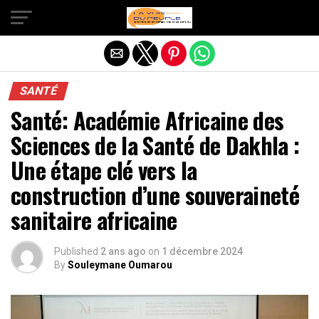
Quitter la version mobile
SANTÉ
Santé: Académie Africaine des
Sciences de la Santé de Dakhla :
Une étape clé vers la
construction d’une souveraineté
sanitaire africaine
Published
2 ans ago
on
1 décembre 2024
By
Souleymane Oumarou