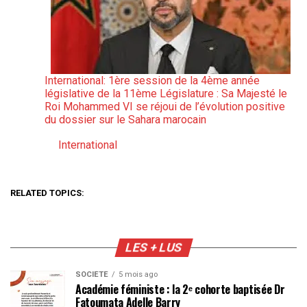
International: 1ère session de la 4ème année
législative de la 11ème Législature : Sa Majesté le
Roi Mohammed VI se réjoui de l’évolution positive
du dossier sur le Sahara marocain
International
Par rapport à
RELATED TOPICS:
LES + LUS
SOCIÉTÉ
5 mois ago
Académie féministe : la 2ᵉ cohorte baptisée Dr
Fatoumata Adelle Barry